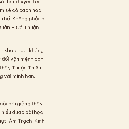
ất lên khuyên tôi
em sẽ có cách hóa
u hổ. Không phải là
 Xuân – Cô Thuận
ôn khoa học, không
y đổi vận mệnh con
 thầy Thuận Thiên
g với mình hơn.
mỗi bài giảng thầy
ã hiểu được bài học
hựt, Âm Trạch, Kinh