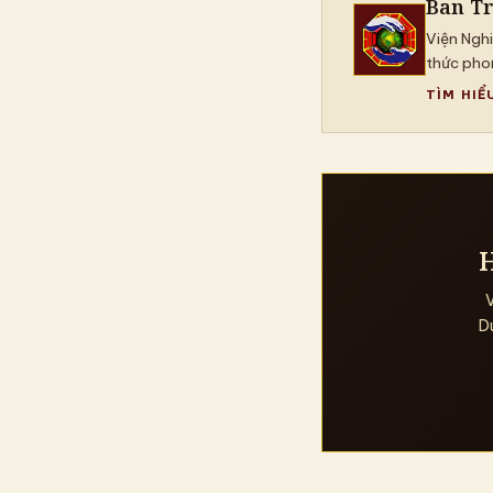
Ban T
Viện Ngh
thức phon
TÌM HIỂ
H
V
D