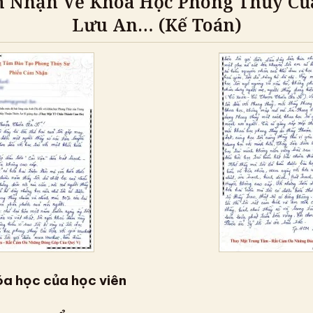
 Nhận Về Khóa Học Phong Thủy Củ
Lưu An… (Kế Toán)
a học của học viên