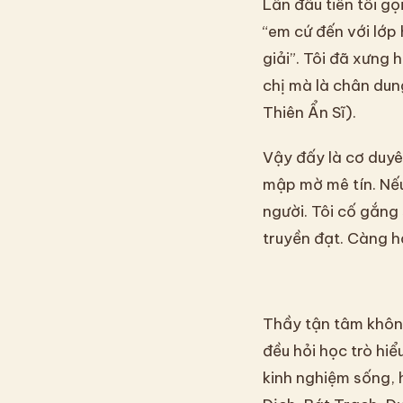
Lần đầu tiên tôi g
“em cứ đến với lớp
giải”. Tôi đã xưng 
chị mà là chân dun
Thiên Ẩn Sĩ).
Vậy đấy là cơ duyê
mập mờ mê tín. Nế
người. Tôi cố gắng
truyền đạt. Càng họ
Thầy tận tâm không
đều hỏi học trò hiể
kinh nghiệm sống, 