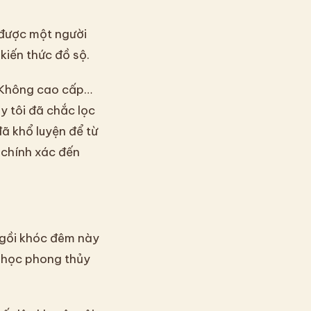
p được một người
 kiến thức đồ sộ.
 Không cao cấp…
y tôi đã chắc lọc
ã khổ luyện để từ
 chính xác đến
 ngồi khóc đêm này
p học phong thủy