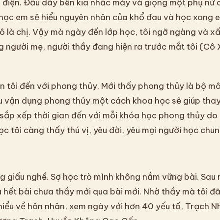
ọi điện. Đầu dây bên kia nhấc máy và giọng một phụ nữ c
 học em sẽ hiểu nguyên nhân của khổ đau và học xong 
hô là chị. Vậy mà ngày đến lớp học, tôi ngỡ ngàng và xấ
g người mẹ, người thầy đang hiện ra trước mắt tôi (Cô
n tôi đến với phong thủy. Mới thấy phong thủy là bộ m
u vận dụng phong thủy một cách khoa học sẽ giúp tha
 sắp xếp thời gian đến với mỗi khóa học phong thủy do
c tôi càng thấy thú vị, yêu đời, yêu mọi người học chun
 giấu nghề. Sợ học trò mình không nắm vững bài. Sau 
u hết bài chưa thầy mới qua bài mới. Nhờ thầy mà tôi đ
hiểu về hôn nhân, xem ngày với hơn 40 yếu tố, Trạch N