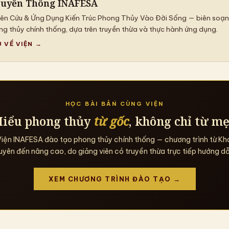
ruyền Thông INAFESA
iên Cứu & Ứng Dụng Kiến Trúc Phong Thủy Vào Đời Sống — biên soạn
g thủy chính thống, dựa trên truyền thừa và thực hành ứng dụng.
U VỀ VIỆN →
HỌC BÀI BẢN CÙNG VIỆN
iểu phong thủy
từ gốc
, không chỉ từ m
iện INAFESA đào tạo phong thủy chính thống — chương trình từ Kh
uyên đến nâng cao, do giảng viên có truyền thừa trực tiếp hướng dẫ
XEM CHƯƠNG TRÌNH ĐÀO TẠO →