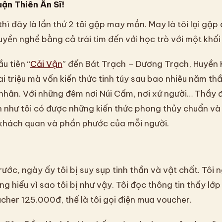
ận Thiên Ẩn Sĩ!
thì đây là lần thứ 2 tôi gặp may mắn. May là tôi lại gặ
uyền nghề bằng cả trái tim đến với học trò với một khối
u tiên “
Cải Vận
” đến Bát Trạch – Dương Trạch, Huyền
i triệu mà vốn kiến thức tinh túy sau bao nhiêu năm thầ
 nhân. Với những đêm nơi Núi Cấm, nơi xứ người… Thầy đ
 như tôi có được những kiến thức phong thủy chuẩn và
 khách quan và phần phước của mỗi người.
rước, ngày ấy tôi bị suy sụp tinh thần và vật chất. Tôi
g hiểu vì sao tôi bị như vậy. Tôi đọc thông tin thấy lớ
ucher 125.000đ, thế là tôi gọi điện mua voucher.