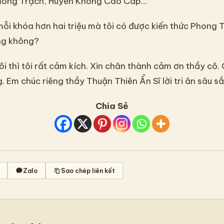
Dương Trạch, Huyền Không Cao Cấp…
mỗi khóa hơn hai triệu mà tôi có được kiến thức Phong 
ng không?
ôi thì tôi rất cảm kích. Xin chân thành cảm ơn thầy cô.
. Em chúc riêng thầy Thuận Thiên Ẩn Sĩ lời tri ân sâu sắ
Chia Sẻ
Zalo
Sao chép liên kết