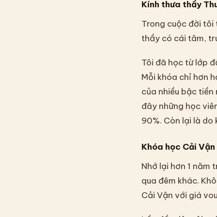
Kính thưa thầy Thu
Trong cuộc đời tôi 
thầy có cái tâm, tr
Tôi đã học từ lớp đầ
Mỗi khóa chỉ hơn ha
của nhiều bậc tiền
đây những học viên
90%. Còn lại là do
Khóa học Cải Vận
Nhớ lại hơn 1 năm t
qua đêm khác. Khôn
Cải Vận với giá vo