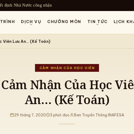
ết định Nhà Nước công nhận
TRÌNH
DỊCH VỤ
CHƯỞNG MÔN
TIN TỨC
LỊCH KH
 Viên Lưu An… (Kế Toán)
CẢM NHẬN CỦA HỌC VIÊN
 Cảm Nhận Của Học Vi
An… (Kế Toán)
29 tháng 7, 2020
3 phút đọc
Ban Truyền Thông INAFESA