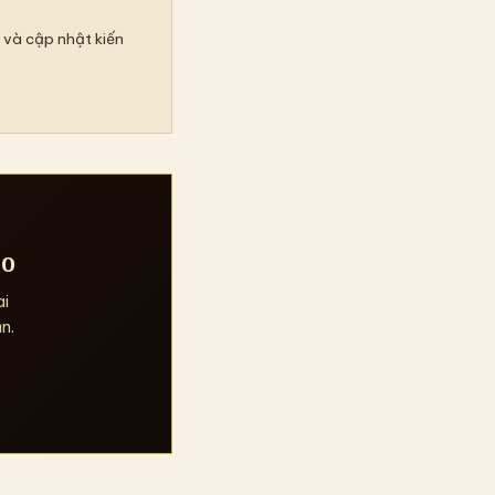
 và cập nhật kiến
ẹo
ai
n.