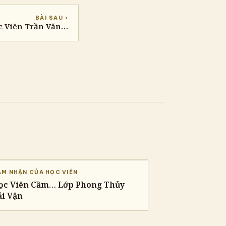
BÀI SAU ›
c Viên Trần Văn…
M NHẬN CỦA HỌC VIÊN
ọc Viên Cầm… Lớp Phong Thủy
ải Vận