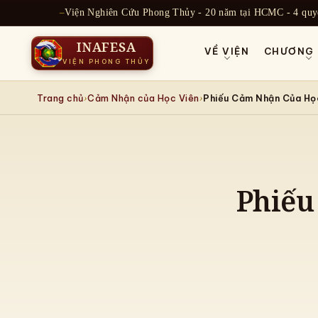
Chuyển
Viện Nghiên Cứu Phong Thủy - 20 năm tại HCMC - 4 quy
đến
phần
nội
INAFESA
VỀ VIỆN
CHƯƠNG 
dung
VIỆN PHONG THỦY
›
›
Trang chủ
Cảm Nhận của Học Viên
Phiếu Cảm Nhận Của Học
Phiếu