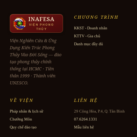
CHƯƠNG TRÌNH
INAFESA
VIỆN PHONG
KKST - Doanh nhân
THỦY
KTTV - Gia chủ
Viện Nghiên Cứu & Ứng
Danh mục đầy đủ
Dụng Kiến Trúc Phong
Thủy Vào Đời Sống — đào
tạo phong thủy chính
thống tại HCMC · Tiền
thân 1999 · Thành viên
UNESCO.
VỀ VIỆN
LIÊN HỆ
Pháp nhân & lịch sử
29 Cộng Hòa, P.4, Q. Tân Bình
Chưởng Môn
07.6264.1331
Quy chế đào tạo
Mẫu liên hệ