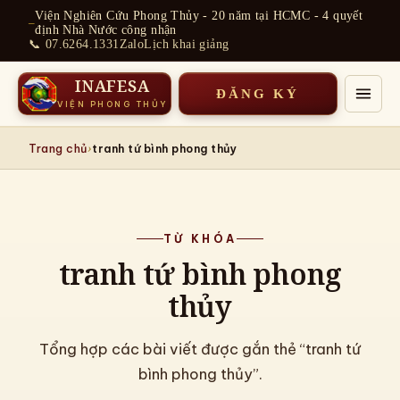
Chuyển
Viện Nghiên Cứu Phong Thủy - 20 năm tại HCMC - 4 quyết
đến
định Nhà Nước công nhận
phần
📞 07.6264.1331
Zalo
Lịch khai giảng
nội
dung
INAFESA
ĐĂNG KÝ
VIỆN PHONG THỦY
›
Trang chủ
tranh tứ bình phong thủy
TỪ KHÓA
tranh tứ bình phong
thủy
Tổng hợp các bài viết được gắn thẻ “tranh tứ
bình phong thủy”.