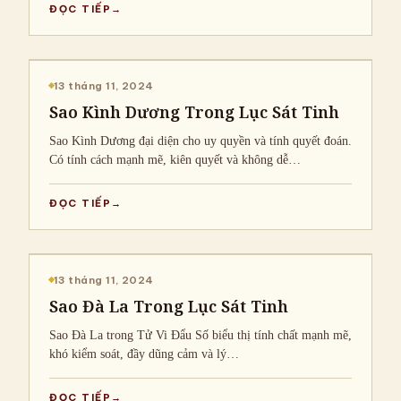
ĐỌC TIẾP
CHIA SẺ KIẾN THỨC
13 tháng 11, 2024
Sao Kình Dương Trong Lục Sát Tinh
Sao Kình Dương đại diện cho uy quyền và tính quyết đoán.
Có tính cách mạnh mẽ, kiên quyết và không dễ…
ĐỌC TIẾP
CHIA SẺ KIẾN THỨC
13 tháng 11, 2024
Sao Đà La Trong Lục Sát Tinh
Sao Đà La trong Tử Vi Đẩu Số biểu thị tính chất mạnh mẽ,
khó kiểm soát, đầy dũng cảm và lý…
ĐỌC TIẾP