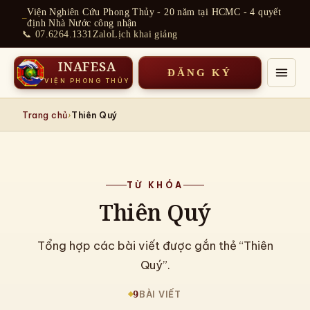
Chuyển
Viện Nghiên Cứu Phong Thủy - 20 năm tại HCMC - 4 quyết
đến
định Nhà Nước công nhận
phần
📞 07.6264.1331
Zalo
Lịch khai giảng
nội
dung
INAFESA
ĐĂNG KÝ
VIỆN PHONG THỦY
›
Trang chủ
Thiên Quý
TỪ KHÓA
Thiên Quý
Tổng hợp các bài viết được gắn thẻ “Thiên
Quý”.
9
BÀI VIẾT