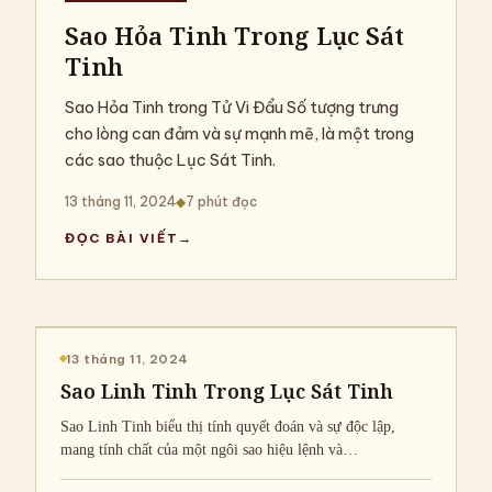
Sao Hỏa Tinh Trong Lục Sát
Tinh
Sao Hỏa Tinh trong Tử Vi Đẩu Số tượng trưng
cho lòng can đảm và sự mạnh mẽ, là một trong
các sao thuộc Lục Sát Tinh.
13 tháng 11, 2024
◆
7 phút đọc
ĐỌC BÀI VIẾT
CHIA SẺ KIẾN THỨC
13 tháng 11, 2024
Sao Linh Tinh Trong Lục Sát Tinh
Sao Linh Tinh biểu thị tính quyết đoán và sự độc lập,
mang tính chất của một ngôi sao hiệu lệnh và…