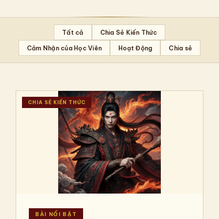
Tất cả
Chia Sẻ Kiến Thức
Cảm Nhận của Học Viên
Hoạt Động
Chia sẻ
CHIA SẺ KIẾN THỨC
BÀI NỔI BẬT