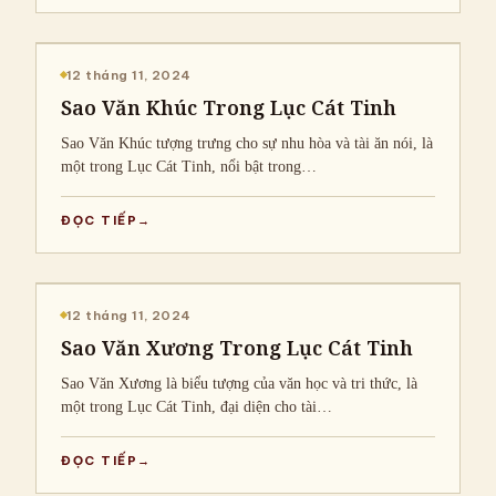
CHIA SẺ KIẾN THỨC
12 tháng 11, 2024
Sao Văn Khúc Trong Lục Cát Tinh
Sao Văn Khúc tượng trưng cho sự nhu hòa và tài ăn nói, là
một trong Lục Cát Tinh, nổi bật trong…
ĐỌC TIẾP
CHIA SẺ KIẾN THỨC
12 tháng 11, 2024
Sao Văn Xương Trong Lục Cát Tinh
Sao Văn Xương là biểu tượng của văn học và tri thức, là
một trong Lục Cát Tinh, đại diện cho tài…
ĐỌC TIẾP