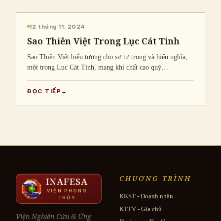
CHIA SẺ KIẾN THỨC
12 tháng 11, 2024
Sao Thiên Việt Trong Lục Cát Tinh
Sao Thiên Việt biểu tượng cho sự tự trọng và hiếu nghĩa,
một trong Lục Cát Tinh, mang khí chất cao quý…
ĐỌC TIẾP
CHƯƠNG TRÌNH
INAFESA
VIỆN PHONG
KKST - Doanh nhân
THỦY
KTTV - Gia chủ
Viện Nghiên Cứu & Ứng